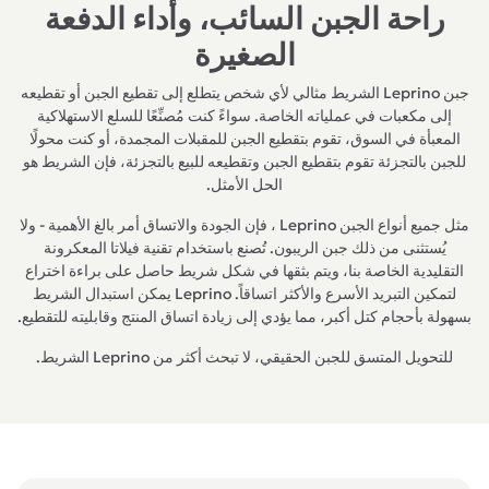
راحة الجبن السائب، وأداء الدفعة
الصغيرة
جبن Leprino الشريط مثالي لأي شخص يتطلع إلى تقطيع الجبن أو تقطيعه
إلى مكعبات في عملياته الخاصة. سواءً كنت مُصنِّعًا للسلع الاستهلاكية
المعبأة في السوق، تقوم بتقطيع الجبن للمقبلات المجمدة، أو كنت محولًا
للجبن بالتجزئة تقوم بتقطيع الجبن وتقطيعه للبيع بالتجزئة، فإن الشريط هو
الحل الأمثل.
مثل جميع أنواع الجبن Leprino ، فإن الجودة والاتساق أمر بالغ الأهمية - ولا
يُستثنى من ذلك جبن الريبون. تُصنع باستخدام تقنية فيلاتا المعكرونة
التقليدية الخاصة بنا، ويتم بثقها في شكل شريط حاصل على براءة اختراع
لتمكين التبريد الأسرع والأكثر اتساقاً. Leprino يمكن استبدال الشريط
بسهولة بأحجام كتل أكبر، مما يؤدي إلى زيادة اتساق المنتج وقابليته للتقطيع.
للتحويل المتسق للجبن الحقيقي، لا تبحث أكثر من Leprino الشريط.