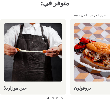
متوفر في:
مرر لعرض المزيد
بروفولون
جبن موزاريلا