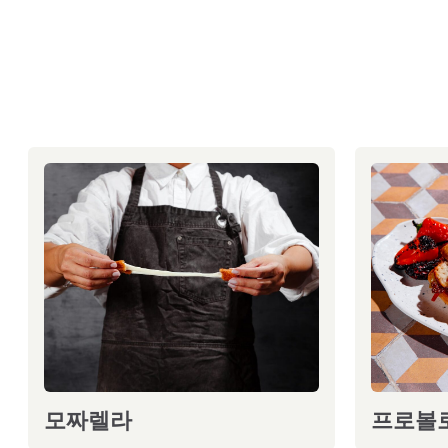
모짜렐라
프로볼