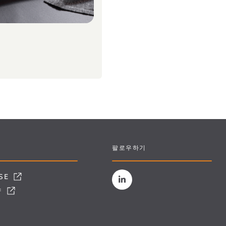
팔로우하기
ESE
양