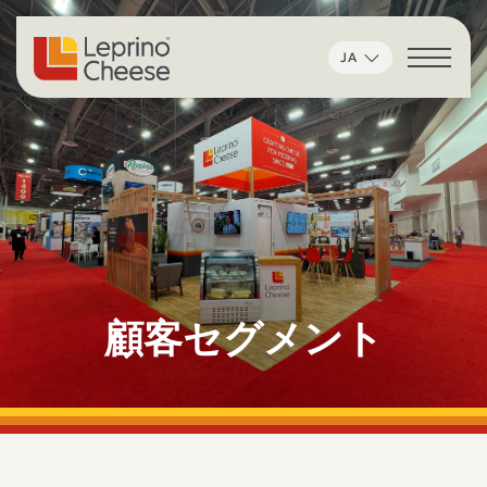
コンテンツへスキップ
JA
顧客セグメント