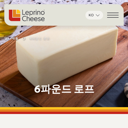
콘텐츠로 건너뛰기
KO
당사 제품
6파운드 로프
6파운드 로프